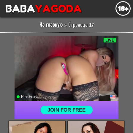
BABA
YAGODA
18+
На главную
» Страница 17