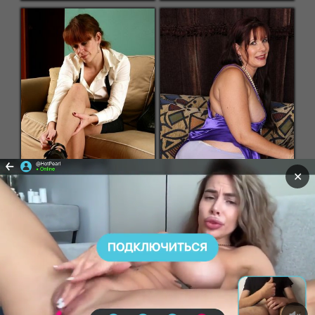
✕
Все материалы сайта предназначены только для лиц СТАРШЕ 18 ЛЕТ!
Все персонажи на предоставленных фото являются
совершеннолетними актерами, прилагающийся текст вымышлен,
любые совпадения случайны. Оставаясь на сайте, Вы подтверждаете
свое совершеннолетие, в противном случае просим Вас немедленно
покинуть ресурс. Все материалы взяты из свободных источников сети
«интернет».